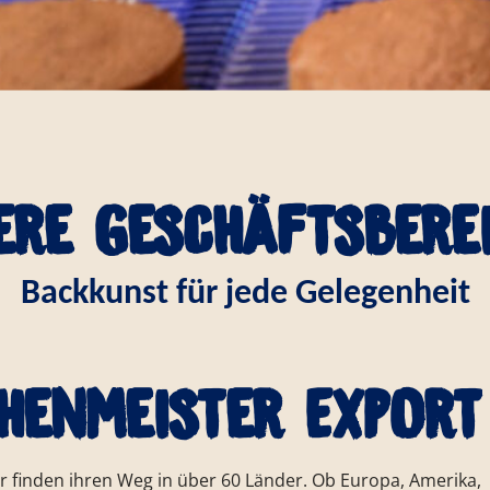
ere Geschäftsbere
Backkunst für jede Gelegenheit
henMeister Export
r finden ihren Weg in über 60 Länder. Ob Europa, Amerika,