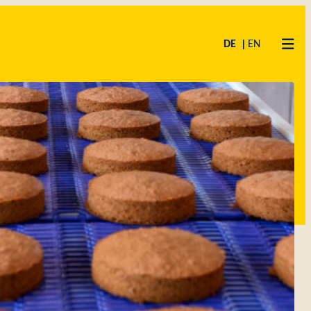
DE
EN
SPRECHEN
BUNGEN
CHE
F
KUCHENMEISTER CAMPUS
CODE OF CONDUCT
LIEFERANTEN