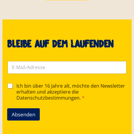
Bleibe auf dem Laufenden
E
-
M
a
E
D
Ich bin über 16 Jahre alt, möchte den Newsletter
i
-
S
l
erhalten und akzeptiere die
M
G
-
Datenschutzbestimmungen.
*
a
V
A
i
O
d
l
-
Absenden
r
-
E
e
A
i
s
d
n
s
r