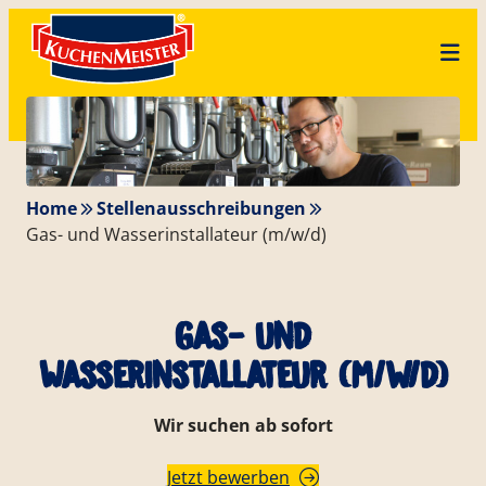
Zum
Skip
Inhalt
to
springen
content
Home
Stellenausschreibungen
Gas- und Wasserinstallateur (m/w/d)
Gas- und
Wasserinstallateur (m/w/d)
Wir suchen ab sofort
Jetzt bewerben