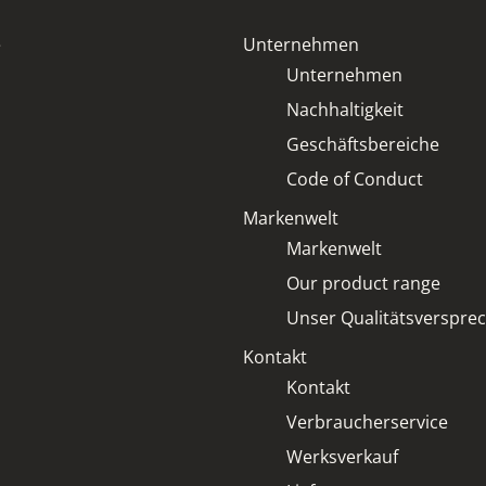
s
d
t
n
e
Unternehmen
ä
i
n
Unternehmen
s
d
*
Nachhaltigkeit
n
i
Geschäftsbereiche
s
*
Code of Conduct
Markenwelt
Markenwelt
Our product range
Unser Qualitätsverspre
Kontakt
Kontakt
Verbraucherservice
Werksverkauf