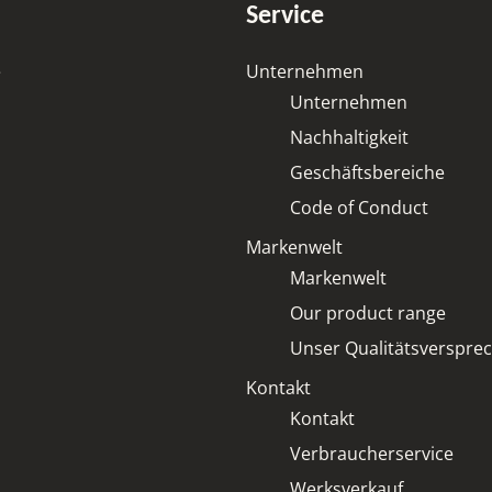
*
Service
r
s
t
e
Unternehmen
ä
n
Unternehmen
d
Nachhaltigkeit
n
i
Geschäftsbereiche
s
*
Code of Conduct
Markenwelt
Markenwelt
Our product range
Unser Qualitätsverspre
Kontakt
Kontakt
Verbraucherservice
Werksverkauf