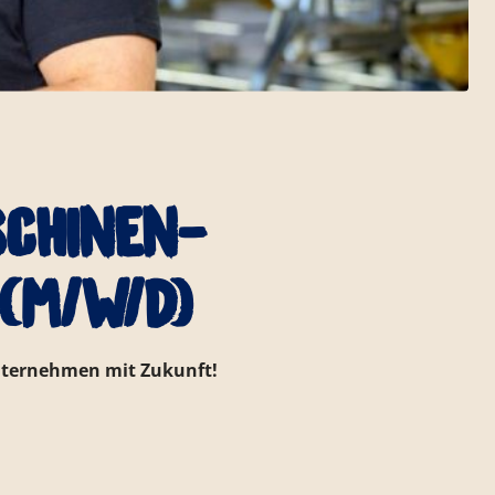
schinen-
(m/w/d)
unternehmen mit Zukunft!