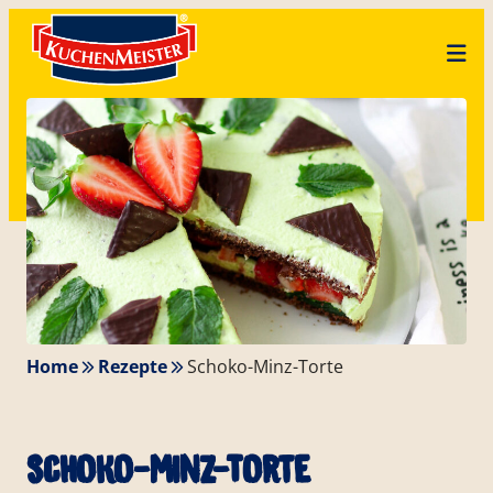
Zum
Skip
Inhalt
to
springen
content
Home
Rezepte
Schoko-Minz-Torte
Schoko-Minz-Torte