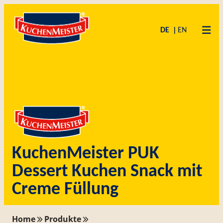
Zum
Skip
Inhalt
to
DE
EN
springen
content
KuchenMeister PUK
Dessert Kuchen Snack mit
Creme Füllung
Home
Produkte