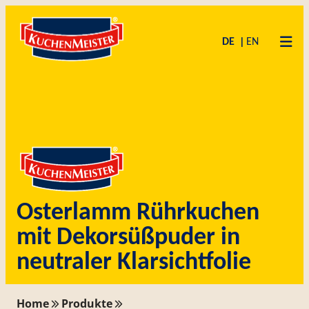
Zum
Skip
Inhalt
to
DE
EN
springen
content
Osterlamm Rührkuchen
mit Dekorsüßpuder in
neutraler Klarsichtfolie
Home
Produkte