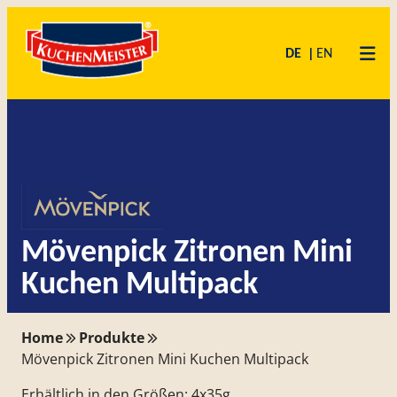
Zum
Skip
Inhalt
to
DE
EN
springen
content
Mövenpick Zitronen Mini
Kuchen Multipack
Home
Produkte
Mövenpick Zitronen Mini Kuchen Multipack
Erhältlich in den Größen: 4x35g