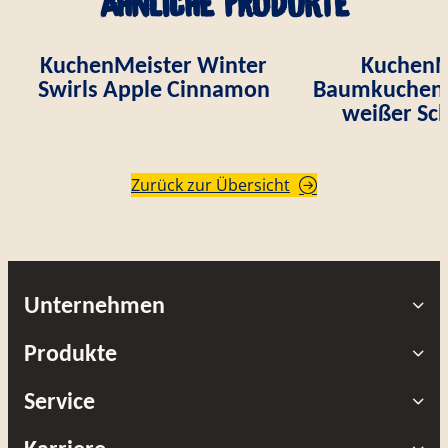
Ähnliche Produkte
KuchenMeister Winter
KuchenM
Swirls Apple Cinnamon
Baumkuchen S
weißer Sc
Zurück zur Übersicht
Unternehmen
Produkte
Service