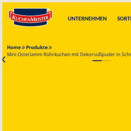
Zum
Skip
Inhalt
to
UNTERNEHMEN
SORT
springen
content
Unternehmen
Sortiment
Karriere
Blog
Service
Home
Produkte
Mini Osterlamm Rührkuchen mit Dekorsüßpuder in Sch
UNTERNEHMENSBEREICHE
MARKENWELT
ÜBER UNS
KONTAKT
REZEPTE
WARU
VER
U
N