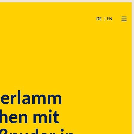
DE
EN
terlamm
hen mit
SPRECHEN
BUNGEN
CHE
F
KUCHENMEISTER CAMPUS
CODE OF CONDUCT
LIEFERANTEN