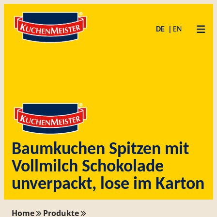
Zum
Skip
Inhalt
to
DE
EN
springen
content
Baumkuchen Spitzen mit
Vollmilch Schokolade
unverpackt, lose im Karton
Home
Produkte