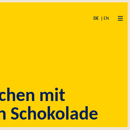
DE
EN
chen mit
ch Schokolade
SPRECHEN
BUNGEN
CHE
F
KUCHENMEISTER CAMPUS
CODE OF CONDUCT
LIEFERANTEN