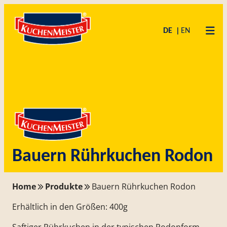
Zum
Skip
Inhalt
to
DE
EN
springen
content
Bauern Rührkuchen Rodon
Home
Produkte
Bauern Rührkuchen Rodon
Erhältlich in den Größen: 400g
Saftiger Rührkuchen in der typischen Rodonform.