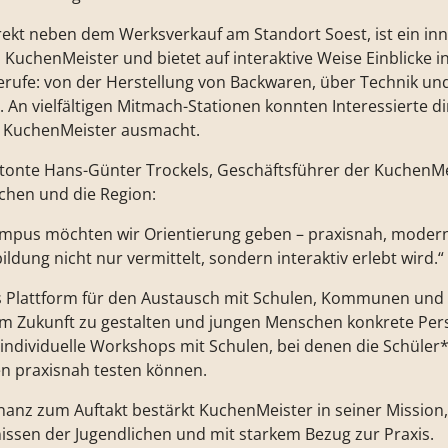
kt neben dem Werksverkauf am Standort Soest, ist ein inno
uchenMeister und bietet auf interaktive Weise Einblicke i
ufe: von der Herstellung von Backwaren, über Technik und 
 An vielfältigen Mitmach-Stationen konnten Interessierte di
i KuchenMeister ausmacht.
etonte Hans-Günter Trockels, Geschäftsführer der Kuchen
chen und die Region:
mpus möchten wir Orientierung geben – praxisnah, moder
dung nicht nur vermittelt, sondern interaktiv erlebt wird.“
ls Plattform für den Austausch mit Schulen, Kommunen und 
sam Zukunft zu gestalten und jungen Menschen konkrete Per
 individuelle Workshops mit Schulen, bei denen die Schüler
n praxisnah testen können.
nanz zum Auftakt bestärkt KuchenMeister in seiner Mission
issen der Jugendlichen und mit starkem Bezug zur Praxis.