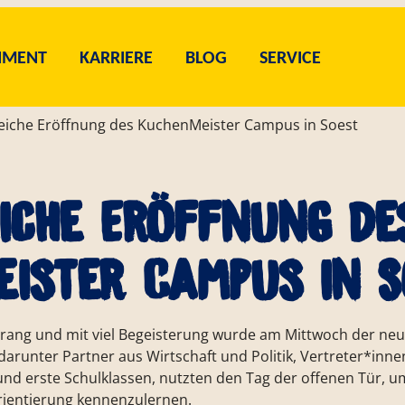
IMENT
KARRIERE
BLOG
SERVICE
reiche Eröffnung des KuchenMeister Campus in Soest
iche Eröffnung de
ister Campus in S
ang und mit viel Begeisterung wurde am Mittwoch der n
M KUCHENMEISTER
BRAUCHERSERVICE
NSER SORTIMENT
ACHHALTIGKEIT
AKTUELLES
UNSER QUALITÄTSVER
STELLENAUSSCHREI
GESCHÄFTSBEREI
WERKSVERKAU
e, darunter Partner aus Wirtschaft und Politik, Vertreter*in
 und erste Schulklassen, nutzten den Tag der offenen Tür,
rientierung kennenzulernen.