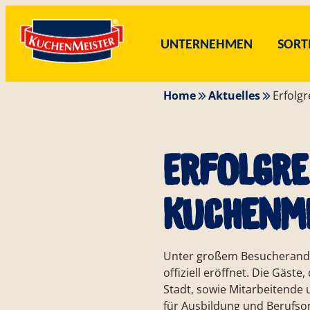
Zum
Skip
Inhalt
to
UNTERNEHMEN
SORT
springen
content
Home
Aktuelles
Erfolg
Unternehmen
Sortiment
Karriere
Blog
Service
Erfolgre
KuchenMe
Unter großem Besucherandr
UNTERNEHMENSBEREICHE
MARKENWELT
ÜBER UNS
KONTAKT
REZEPTE
WARU
VER
U
N
offiziell eröffnet. Die Gäst
Stadt, sowie Mitarbeitende
für Ausbildung und Berufso