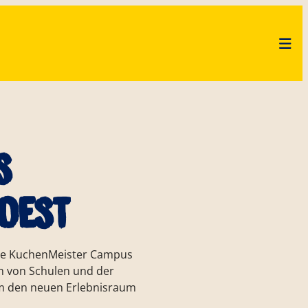
s
oest
eue KuchenMeister Campus
SPRECHEN
BUNGEN
CHE
F
KUCHENMEISTER CAMPUS
CODE OF CONDUCT
LIEFERANTEN
nen von Schulen und der
 um den neuen Erlebnisraum