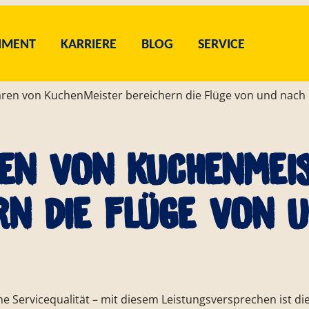
IMENT
KARRIERE
BLOG
SERVICE
ren von KuchenMeister bereichern die Flüge von und nac
en von KuchenMei
rn die Flüge von 
M KUCHENMEISTER
BRAUCHERSERVICE
NSER SORTIMENT
ACHHALTIGKEIT
AKTUELLES
UNSER QUALITÄTSVER
STELLENAUSSCHREI
GESCHÄFTSBEREI
WERKSVERKAU
 Servicequalität – mit diesem Leistungsversprechen ist d