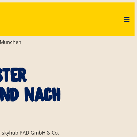
h München
ster
und nach
SPRECHEN
BUNGEN
CHE
F
KUCHENMEISTER CAMPUS
CODE OF CONDUCT
LIEFERANTEN
ie skyhub PAD GmbH & Co.