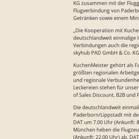
KG zusammen mit der Flugge
Flugverbindung von Paderbo
Getränken sowie einem Mini
„Die Kooperation mit KuchenM
deutschlandweit einmalige In
Verbindungen auch die regio
skyhub PAD GmbH & Co. KG
KuchenMeister gehört als F
größten regionalen Arbeitge
und regionale Verbundenhei
Leckereien stehen für unser
of Sales Discount, B2B und 
Die deutschlandweit einmali
Paderborn/Lippstadt mit d
DAT um 7.00 Uhr (Ankunft: 8
München heben die Flugzeuge
(Ankunft: 22.00 Uhr) ab. D