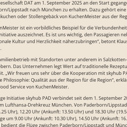
sellschaft DAT am 1. September 2025 an den Start gegange
rn/Lippstadt nach München zu erhalten. Dazu gehört eine 
kuchen oder Stollengebäck von KuchenMeister aus der Reg
eister ist ein vorbildliches Beispiel für die Verbundenheit
itiative auszeichnet. Es ist uns wichtig, den Passagieren ne
nale Kultur und Herzlichkeit näherzubringen“, betont Klau
.
amilienbetrieb mit Standorten unter anderem in Salzkotten
bern. Das Unternehmen legt Wert auf traditionelle Rezeptu
t. „Wir freuen uns sehr über die Kooperation mit skyhub P
e Philosophie: Qualität aus der Region für die Region“, erk
Food Service von KuchenMeister.
ge Initiative skyhub PAD verbindet seit dem 1. September 
em Lufthansa-Drehkreuz München. Von Paderborn/Lippstadt
.25 Uhr), 12.20 Uhr (Ankunft: 13.50 Uhr) und 18.30 Uhr (19.
 um 9.00 Uhr (Ankunft: 10.30 Uhr), 14.50 Uhr (Ankunft: 16
AT bedient die Flüge zwischen Paderborn/Lippstadt und Mün