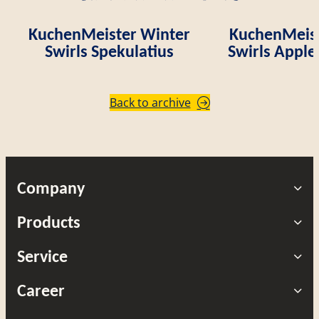
KuchenMeister Winter
KuchenMeist
Swirls Spekulatius
Swirls Appl
Back to archive
Company
Products
Service
Career