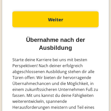
Weiter
(
o
Übernahme nach der
p
Ausbildung
t
i
o
Starte deine Karriere bei uns mit besten
n
Perspektiven! Nach deiner erfolgreich
a
l
abgeschlossenen Ausbildung stehen dir alle
)
Türen offen: Wir bieten dir hervorragende
B
Übernahmechancen und die Möglichkeit, in
e
einem zukunftssicheren Unternehmen Fuß zu
i
fassen. Mit uns kannst du deine Fähigkeiten
weiterentwickeln, spannende
Herausforderungen meistern und Teil eines