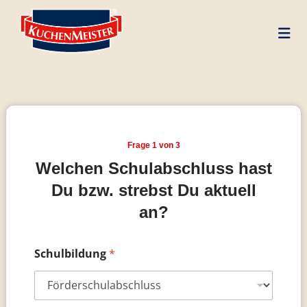
Zum
Skip
Inhalt
to
springen
content
Frage 1 von 3
Welchen Schulabschluss hast
Du bzw. strebst Du aktuell
an?
Schulbildung
*